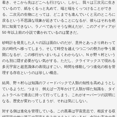
着き、そこから先はどこへも行けない。しかし、我々は三次元に生き
ているので、紙をくるっと丸めて、端と端をくっつけることができ
る。二次元の生物にとっては、どこまでも進んでいくと元のところに
戻るという不思議な現象が起きていることになるが、彼らはそれを絶
対に知覚できない。ラノベでありそうな例えだが、このアイディアが
50 年以上前の小説で書かれているのは驚きだ。
砂時計を発見した人々の話は面白いのだが、意外とあっさり終わって
次の時代へ移ってしまう。そして時空を越えつつ二つの勢力が争う展
開になるが、この移行がいまいちよくわからない。N が野々村という
のも別に隠す必要がない気がする。ただし、クライマックスで現れる
多元宇宙と超意識体の表現はすごい。時間を移動しつつ進化の枝を管
理する存在というのは珍しい概念。
結局、野々村らは知識のフィードバックで人類の知性を高めようとし
ているようだ。つまり、例えば一万年かけて人類が得た知識を、タイ
ムトラベルで過去に持って行ってしまう。これがオーパーツの説明に
なる。歴史が変わってしまうが、それは気にしない。
対する側は進化を管理している。この黒幕は宇宙意志で、相反する収