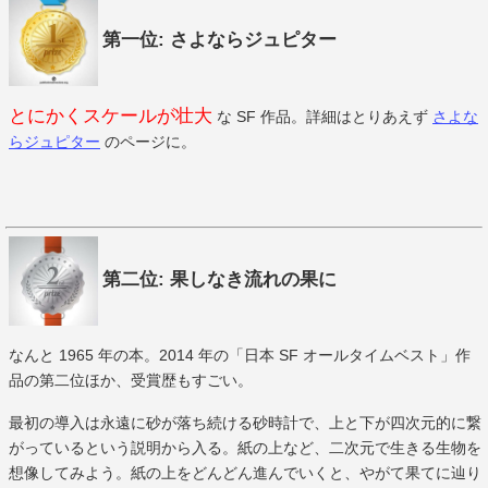
第一位: さよならジュピター
とにかくスケールが壮大
な SF 作品。詳細はとりあえず
さよな
らジュピター
のページに。
第二位: 果しなき流れの果に
なんと 1965 年の本。2014 年の「日本 SF オールタイムベスト」作
品の第二位ほか、受賞歴もすごい。
最初の導入は永遠に砂が落ち続ける砂時計で、上と下が四次元的に繋
がっているという説明から入る。紙の上など、二次元で生きる生物を
想像してみよう。紙の上をどんどん進んでいくと、やがて果てに辿り