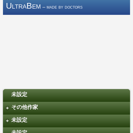
UltraBem
– made by doctors
未設定
その他作家
+
未設定
+
未設定